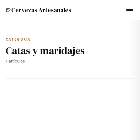
Cervezas Artesanales
🍺
CATEGORÍA
Catas y maridajes
1
artículos
🍺
17 jun 2024
CATAS Y MARIDAJES
Cómo Organizar una Cata de Cerveza Artesanal