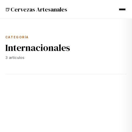
Cervezas Artesanales
🍺
CATEGORÍA
Internacionales
3
artículos
🍺
10 jul 2024
INTERNACIONALES
Las Mejores Cervezas de Chimay: Azul, Roja y