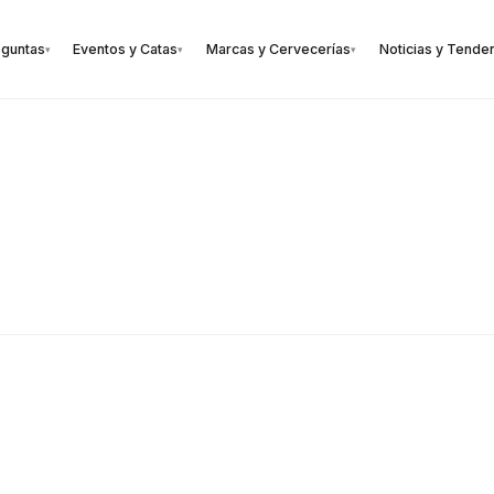
eguntas
Eventos y Catas
Marcas y Cervecerías
Noticias y Tende
▾
▾
▾
🍺