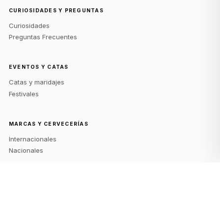
CURIOSIDADES Y PREGUNTAS
Curiosidades
Preguntas Frecuentes
EVENTOS Y CATAS
Catas y maridajes
Festivales
MARCAS Y CERVECERÍAS
Internacionales
Nacionales
NOTICIAS Y TENDENCIAS
Innovaciones y nuevas cervezas
Novedades en el mundo de la cerveza