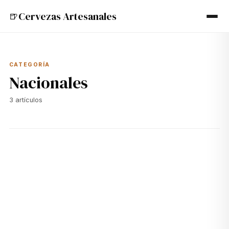
Cervezas Artesanales
🍺
CATEGORÍA
Nacionales
3
artículos
🍺
01 jul 2024
NACIONALES
Las Cervezas de Naparbier: Aker y Más