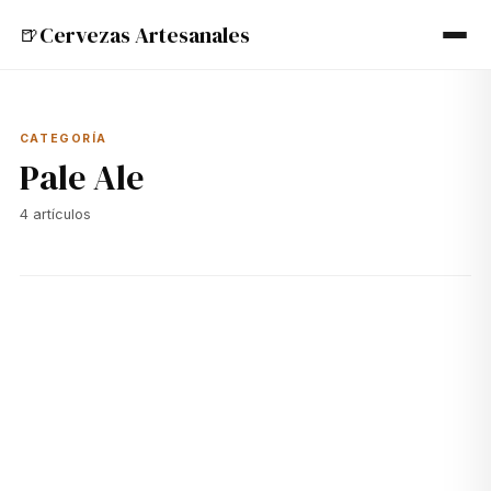
Cervezas Artesanales
🍺
CATEGORÍA
Pale Ale
4
artículos
🍺
30 jun 2024
PALE ALE
¿Qué hace Especial a la Firestone Walker Pale