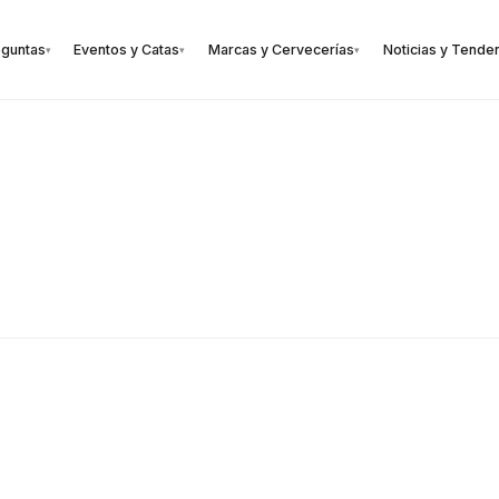
eguntas
Eventos y Catas
Marcas y Cervecerías
Noticias y Tende
▾
▾
▾
🍺