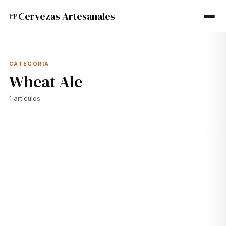
Cervezas Artesanales
🍺
CATEGORÍA
Wheat Ale
1
artículos
🍺
21 jun 2024
WHEAT ALE
Blue Moon Belgian White: La Wheat Ale Más