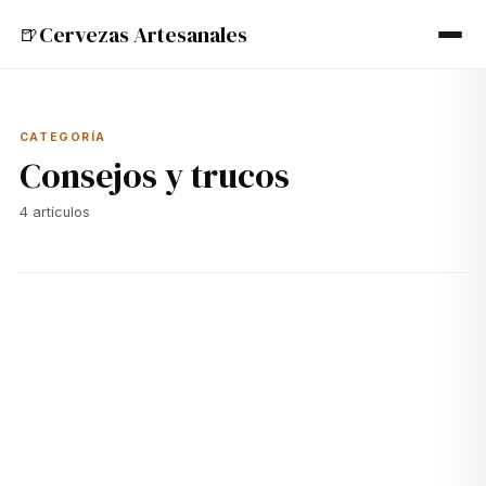
Cervezas Artesanales
🍺
CATEGORÍA
Consejos y trucos
4
artículos
🍺
01 jul 2024
CONSEJOS Y TRUCOS
Consejos para Hacer Cerveza Artesanal en