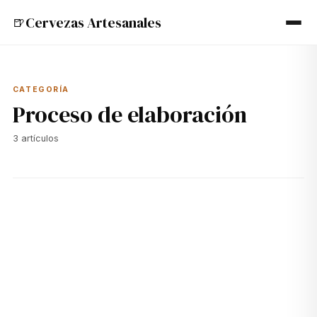
Cervezas Artesanales
🍺
CATEGORÍA
Proceso de elaboración
3
artículos
🍺
09 jul 2024
PROCESO DE ELABORACIÓN
Las Mejores Técnicas para Clarificar tu Cerveza