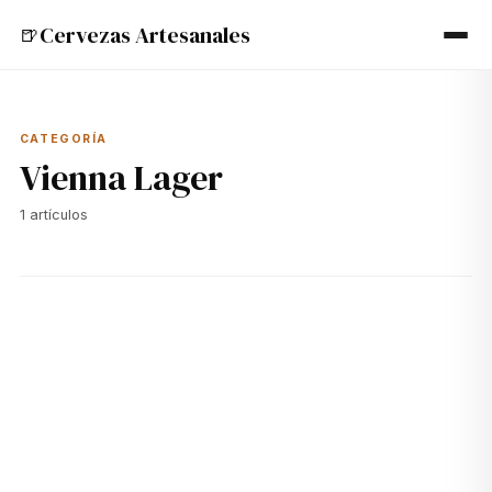
Cervezas Artesanales
🍺
CATEGORÍA
Vienna Lager
1
artículos
🍺
20 jun 2024
VIENNA LAGER
Todo sobre la Modelo Negra: La Vienna Lager