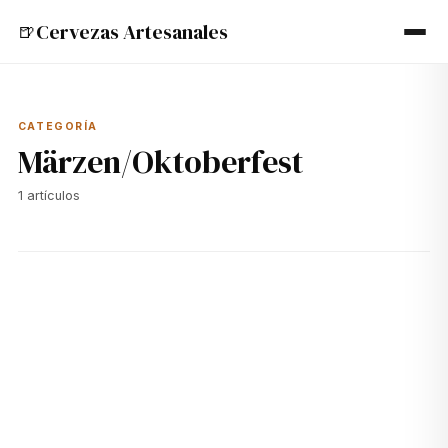
Cervezas Artesanales
🍺
CATEGORÍA
Märzen/Oktoberfest
1
artículos
🍺
20 jun 2024
MÄRZEN/OKTOBERFEST
Explorando la Paulaner Oktoberfest Märzen: