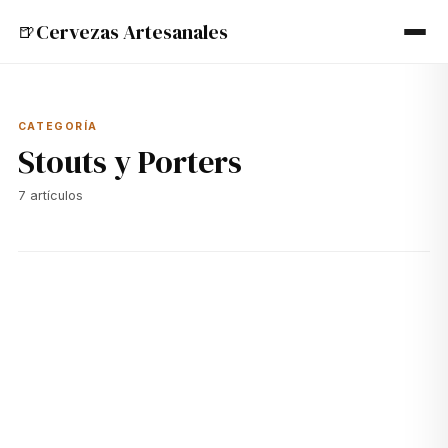
Cervezas Artesanales
🍺
CATEGORÍA
Stouts y Porters
7
artículos
🌑
01 jul 2024
STOUTS Y PORTERS
Todo sobre la Imperial Stout de Great Divide: