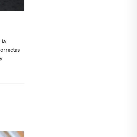
 la
correctas
 y