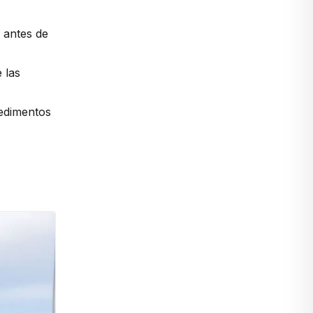
 antes de
 las
sedimentos